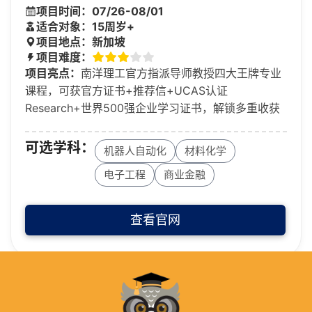
项目时间：07/26-08/01
适合对象：15周岁+
项目地点：新加坡
项目难度：
项目亮点：
南洋理工官方指派导师教授四大王牌专业
课程，可获官方证书+推荐信+UCAS认证
Research+世界500强企业学习证书，解锁多重收获
可选学科：
机器人自动化
材料化学
电子工程
商业金融
查看官网