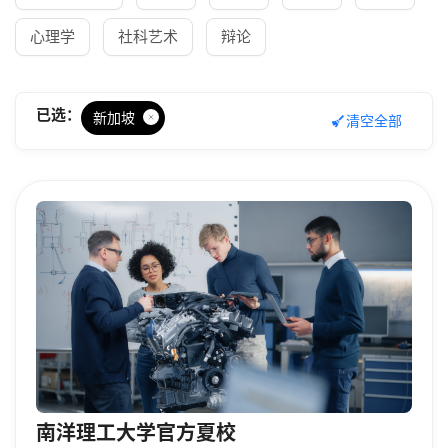
心理学
社科艺术
辩论
已选：
新加坡
清空全部
南洋理工大学官方夏校